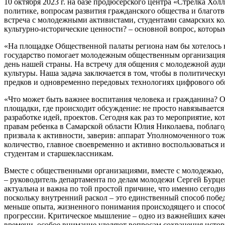
10 октября 2023 г. на базе продюсерского центра «Стрелка Х
политике, вопросам развития гражданского общества и благо
встреча с молодежными активистами, студентами самарских ко
культурно-исторические ценности? – основной вопрос, которы
«На площадке Общественной палаты региона нам бы хотелось в
государство помогает молодежным общественным организациям,
день нашей страны. На встречу для общения с молодежной ауд
культуры. Наша задача заключается в том, чтобы в политичес
предков и одновременно передовых технологиях цифрового об
«Что может быть важнее воспитания человека и гражданина? О
площадки, где происходит обсуждение: не просто навязывается
разработке идей, проектов. Сегодня как раз то мероприятие, 
правам ребенка в Самарской области Юлия Николаева, поблаг
призвала к активности, заверив: аппарат Уполномоченного то
количество, главное своевременно и активно воспользоваться и
студентам и старшеклассникам.
Вместе с общественными организациями, вместе с молодежью, 
– руководитель департамента по делам молодежи Сергей Бурцев
актуальна и важна по той простой причине, что именно сегодн
поскольку внутренний раскол – это единственный способ побед
меньше опыта, жизненного понимания происходящего и способ
прогрессии. Критическое мышление – одно из важнейших качест
времени, особое внимание уделяют вопросам сохранения истор