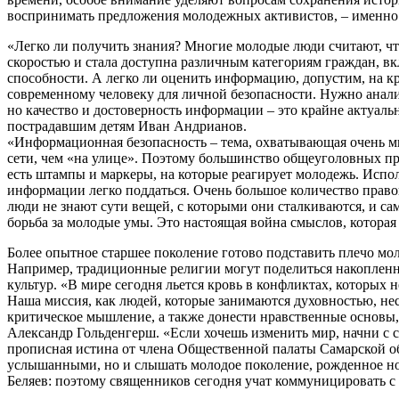
воспринимать предложения молодежных активистов, – именно 
«Легко ли получить знания? Многие молодые люди считают, что
скоростью и стала доступна различным категориям граждан, в
способности. А легко ли оценить информацию, допустим, на к
современному человеку для личной безопасности. Нужно анал
но качество и достоверность информации – это крайне актуа
пострадавшим детям Иван Андрианов.
«Информационная безопасность – тема, охватывающая очень мн
сети, чем «на улице». Поэтому большинство общеуголовных пре
есть штампы и маркеры, на которые реагирует молодежь. Испо
информации легко поддаться. Очень большое количество правон
люди не знают сути вещей, с которыми они сталкиваются, и са
борьба за молодые умы. Это настоящая война смыслов, которая 
Более опытное старшее поколение готово подставить плечо м
Например, традиционные религии могут поделиться накоплен
культур. «В мире сегодня льется кровь в конфликтах, которых
Наша миссия, как людей, которые занимаются духовностью, нес
критическое мышление, а также донести нравственные основы,
Александр Гольденгерш. «Если хочешь изменить мир, начни с се
прописная истина от члена Общественной палаты Самарской об
услышанными, но и слышать молодое поколение, рожденное но
Беляев: поэтому священников сегодня учат коммуницировать с