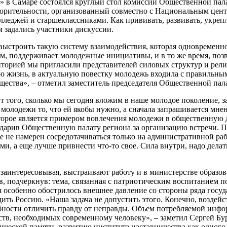
олл» в Самаре состоялся круглый стол комиссии Общественной 
творительности, организованный совместно с Национальным це
лледжей и старшеклассниками. Как прививать, развивать, укре
м задались участники дискуссии.
ыстроить такую систему взаимодействия, которая одновременно
 поддерживает молодежные инициативы, и в то же время, позво
иторией мы пригласили представителей силовых структур и рел
кую жизнь, в актуальную повестку молодежь входила с правильн
щества», – отметил заместитель председателя Общественной па
т того, сколько мы сегодня вложим в наше молодое поколение, 
 молодежи то, что ей якобы нужно, а сначала запрашивается мне
которое является примером вовлечения молодежи в общественную
одарив Общественную палату региона за организацию встречи. 
же не намерен сосредотачиваться только на административной р
ми, а еще лучше привнести что-то свое. Сила внутри, надо делат
заинтересовывая, выстраивают работу и в министерстве образов
, подчеркнув: тема, связанная с патриотическим воспитанием п
я особенно обострилось внешнее давление со стороны ряда госу
ить Россию. «Наша задача не допустить этого. Конечно, воздейс
ности отличить правду от неправды. Объем потребляемой инфо
в, необходимых современному человеку», – заметил Сергей Бурц
ической памяти, развитию института наставничества как одного