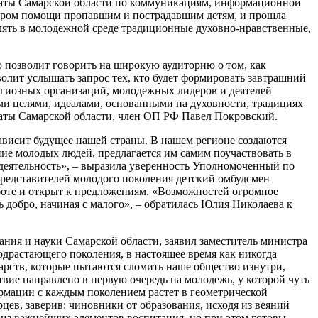
палаты Самарской области по коммуникациям, информационной
нтром помощи пропавшим и пострадавшим детям, и прошла
плять в молодежной среде традиционные духовно-нравственные,
 позволит говорить на широкую аудиторию о том, как
лит услышать запрос тех, кто будет формировать завтрашний
игиозных организаций, молодежных лидеров и деятелей
ыми целями, идеалами, основанными на духовности, традициях
латы Самарской области, член ОП РФ Павел Покровский.
зависит будущее нашей страны. В нашем регионе создаются
ние молодых людей, предлагается им самим поучаствовать в
 деятельность», – выразила уверенность Уполномоченный по
Представителей молодого поколения детский омбудсмен
аботе и открыт к предложениям. «Возможностей огромное
ь добро, начиная с малого», – обратилась Юлия Николаева к
ания и науки Самарской области, заявил заместитель министра
одрастающего поколения, в настоящее время как никогда
дарств, которые пытаются сломить наше общество изнутри,
твие направлено в первую очередь на молодежь, у которой чуть
рмации с каждым поколением растет в геометрической
ев, заверив: чиновники от образования, исходя из веяний
 из важнейших элементов воспитания, но при этом готовы