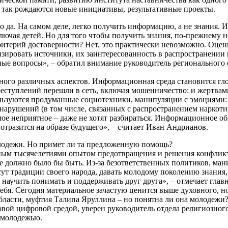
так рождаются новые инициативы, результативные проекты.
 да. На самом деле, легко получить информацию, а не знания. 
ключая детей. Но для того чтобы получить знания, по-прежнему
ритерий достоверности? Нет, это практически невозможно. Оце
изировать источники, их заинтересованность в распространени
льные вопросы», – обратил внимание руководитель регионально
ого различных аспектов. Информационная среда становится гло
ступлений перешли в сеть, включая мошенничество: и жертвами 
льзуются продуманные социотехники, манипуляции с эмоциями: 
арушений (в том числе, связанных с распространением наркотико
мое неприятное – даже не хотят разбираться. Информационное об
отразится на образе будущего», – считает Иван Андрианов.
олодежи. Но примет ли та предложенную помощь?
ным тысячелетиями опытом предотвращения и решения конфлик
 не должно было бы быть. Из-за безответственных политиков, ма
ут традиции своего народа, давать молодому поколению знания, 
 научить понимать и поддерживать друг друга», – отмечает гл
бя. Сегодня материальное зачастую ценится выше духовного, но 
ласти, муфтия Талипа Яруллина – но понятна ли она молодежи?
вой цифровой средой, уверен руководитель отдела религиозног
 молодежью.