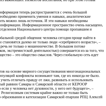
Информация теперь распространяется с очень большой
 необходимо применить умения и навыки, аналитические
нить можно лишь источник. И эти навыки необходимы
и информации. Информационное пространство очень насыщено,
го отделения Национального центра помощи пропавшим и
бальной средой общения: человека сегодня проще найти в
становятся далеко не только люди «серебряного возраста», –
речь не только о мошенничестве. В большом потоке
в, экстремистской деятельностью) совершается из-за того, что
щество – это общество смыслов. Через глобальную сеть идет
тов на основе мирного сосуществования многонациональных
нипуляций конфликты возникают там, где их никогда не было.
учить отличать правду от лжи, развивать и использовать
авный раввин Самары и Самарской области от КЕРООР
если у человека нет духовности, у него нет будущего», –
 Религиозным системам крайне важно не только быть
о образования и катехизации Самарской епархии РПЦ Алексей