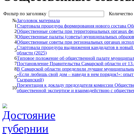
Фильтр по заголовку
Количество 
№
Заголовок материала
1
Стартовала процедура формирования нового состава Об
2
Общественные советы при территориальных органах феде
3
Общественные палаты (советы) муниципальных образова
4
Общественные советы при региональных органах исполн
Стартовала процедура выдвижения кандидатов в новый 
5
области (2025)
6
Типовое положение об общественной палате муниципал
7
Постановление Правительства Самарской области от 13.
8
В Самарской области определили лучшие муниципальны
«Если любишь свой дом – наведи в нем порядок!»: опыт 
9
Сызранский)
Презентация к докладу председателя комиссии Обществ
10
общественной экспертизе и взаимодействию с обществен