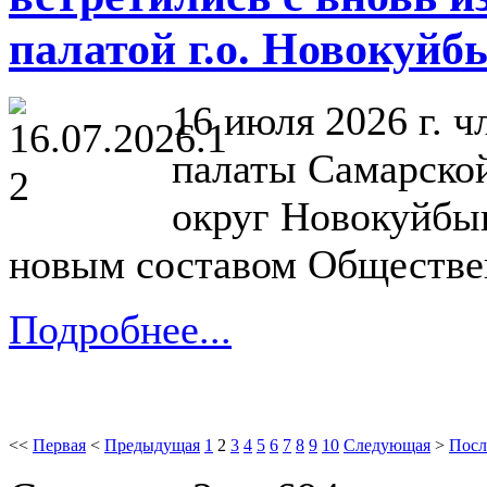
палатой г.о. Новокуй
16 июля 2026 г. 
палаты Самарской
округ Новокуйбыш
новым составом Обществен
Подробнее...
<<
Первая
<
Предыдущая
1
2
3
4
5
6
7
8
9
10
Следующая
>
Посл