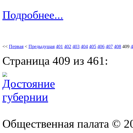
Подробнее...
<<
Первая
<
Предыдущая
401
402
403
404
405
406
407
408
409
4
Страница 409 из 461:
Общественная палата © 2