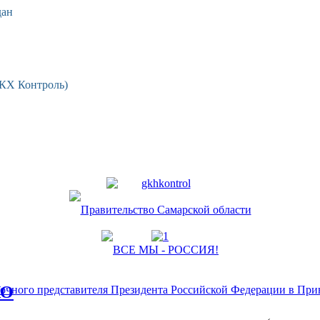
дан
ЖКХ Контроль)
КО