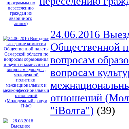
переселению гражд
24.06.2016 Выез
Общественной п
вопросам образо
вопросам культу
межнациональны
отношений (Мо
"iВолга")
(39)