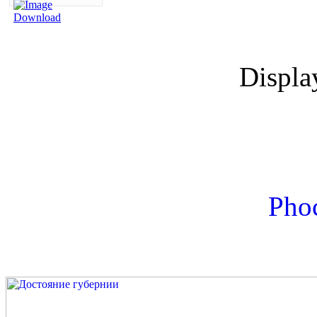
Displ
Phoc