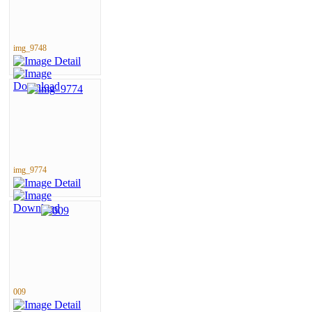
img_9748
img_9774
009