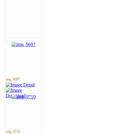
img_9697
img_9710