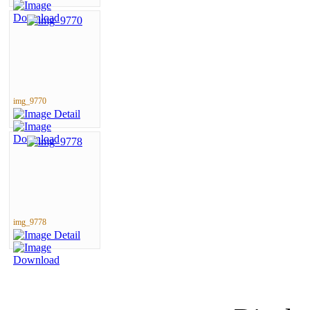
img_9770
img_9778