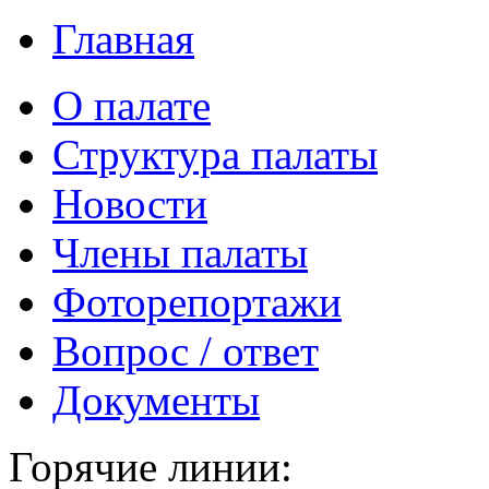
Главная
О палате
Структура палаты
Новости
Члены палаты
Фоторепортажи
Вопрос / ответ
Документы
Горячие линии: