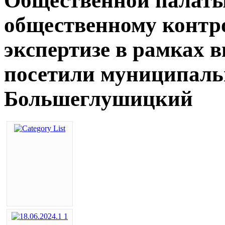
Общественной палаты
общественному контр
экспертизе в рамках в
посетили муниципал
Большеглушицкий