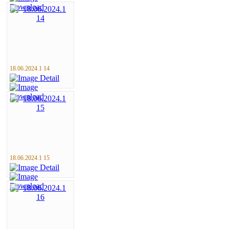
18.06.2024.1 14
18.06.2024.1 15