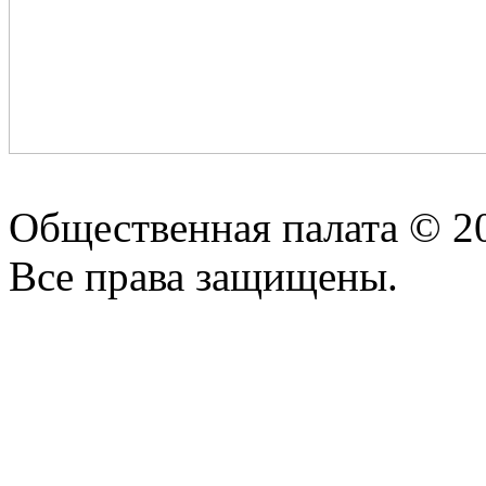
Общественная палата © 2
Все права защищены.