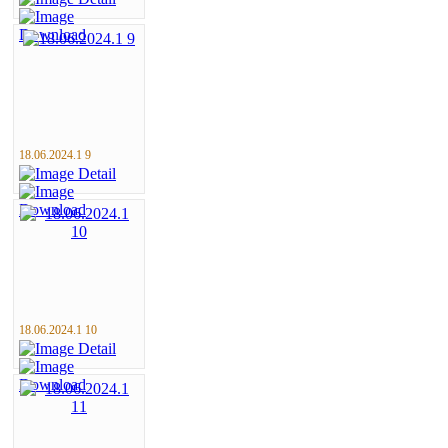
18.06.2024.1 9
18.06.2024.1 10