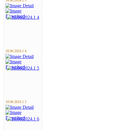
18.06.2024.1 3
18.06.2024.1 4
18.06.2024.1 5