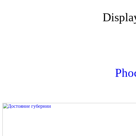
Displ
Phoc