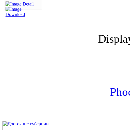
Displ
Phoc