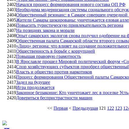
2402
Начался процесс формирования нового состава ОП РФ
2403
Необходима модернизация системы социального обслуж
2404
Общественный резонанс: в Самаре совершен очередной 
2405
Жители Самары шокированы: уничтожается еловая алле
2406
Повысить туристическую привлекательность региона
2407
На позициях закона и морали
2408
Опыт самарских экологов снова получил одобрение на 
2409
Общественная палата Самарской области второго созыв
2410
«Лицо» региона: что влияет на создание положительно
2411
Общественность в борьбе с коррупцией
2412
Повышая правовую грамотность
2413
В Ярославле прошел Мировой политический форум «Сов
2414
Спор хозяйствующих субъектов приобрел общественный
2415
Власть и общество против наркотиков
2416
Процесс формирования Общественной палаты Самарско
2417
Задел на будущее
2418
Игра продолжается
2419
Законное беззаконие: Кто уничтожает лес в поселке Уст
2420
Довериться беспристрастности машин
<<
Первая
<
Предыдущая
121
122
123
12