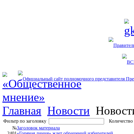
Главная
Новости
Новост
Фильтр по заголовку
Количество 
№
Заголовок материала
2401
«Горячая линия» ждет обращений избирателей