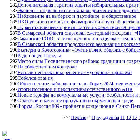
282
Дополнительная гарантия защиты избирательных прав 
283
Эксперты подвели итоги этапа выдвижения кандидатов 
284
Наблюдение на выборах: и партийное, и общественное
285
НКО региона помогут в формировании пула обществен
286
«Край ста ключей» принял гостей из областной Общест
287
В Самарской области стартовал ежегодный экодесант «Н
288
Самарские ГОКС в числе лучших, но в целом к реализа
289
В Самарской области продолжается реализация програ
290
Екатерина Колотовкина: «Очень важно общаясь с бойца
291
Ради общей Победы
292
Место силы Похвистневского района: традиции и совре
293
На общественном контроле
294
Есть ли перспективы решения «мусорных» проблем?
295
Соболезнования
296
Общественное наблюдение на выборах-2024: неизменные
297
Итоги посевной и перспективы отечественного АПК
298
Новые тарифы на коммунальные услуги: особенности и
299
С заботой о качестве продукции и окружающей среде
300
Форум «Россия 809» пройдет в конце июня в Санкт-Пет
<<
Первая
<
Предыдущая
11
12
13