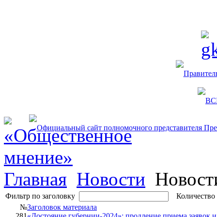
Главная
Новости
Новост
Фильтр по заголовку
Количество 
№
Заголовок материала
281
«Достояние губернии-2024»: продление приема заявок 